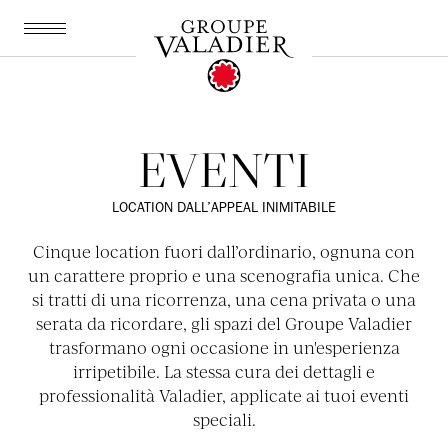
EN
IT
SOLO SUI NOSTRI SITI:
Miglior tariffa garantita
Upgrade camera fino al 20%
EVENTI
10% sconto sui ristoranti Valadier
Cancellazione fino a 24h prima
LOCATION DALL’APPEAL INIMITABILE
Cinque location fuori dall’ordinario, ognuna con
un carattere proprio e una scenografia unica. Che
si tratti di una ricorrenza, una cena privata o una
serata da ricordare, gli spazi del Groupe Valadier
trasformano ogni occasione in un'esperienza
irripetibile. La stessa cura dei dettagli e
professionalità Valadier, applicate ai tuoi eventi
speciali.