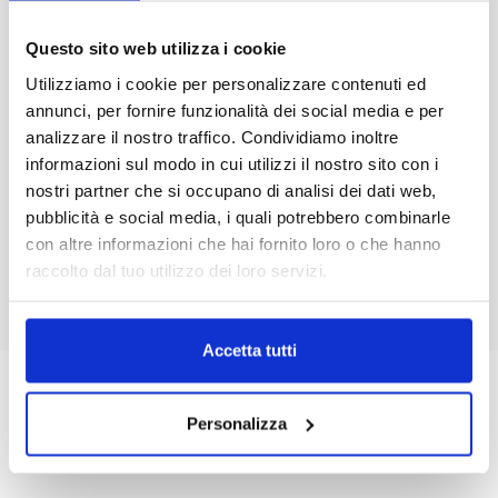
servizio attento, una proposta gastronomica curata
e la possibilità di arricchire l’esperienza con
Questo sito web utilizza i cookie
intrattenimento live su misura.
Utilizziamo i cookie per personalizzare contenuti ed
annunci, per fornire funzionalità dei social media e per
Via della Fontanella, 15 - 00187 Roma
analizzare il nostro traffico. Condividiamo inoltre
banqueting@groupevaladier.com
informazioni sul modo in cui utilizzi il nostro sito con i
nostri partner che si occupano di analisi dei dati web,
+39 06 3611998
pubblicità e social media, i quali potrebbero combinarle
con altre informazioni che hai fornito loro o che hanno
VISITA IL SITO
raccolto dal tuo utilizzo dei loro servizi.
Accetta tutti
BRILLO
Personalizza
EVENTI INFORMALI IN CENTRO STORICO