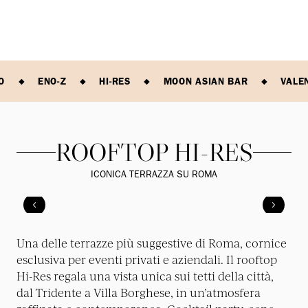
O
ENO-Z
HI-RES
MOON ASIAN BAR
VALE
ROOFTOP HI-RES
ICONICA TERRAZZA SU ROMA
Una delle terrazze più suggestive di Roma, cornice
esclusiva per eventi privati e aziendali. Il rooftop
Hi-Res regala una vista unica sui tetti della città,
dal Tridente a Villa Borghese, in un’atmosfera